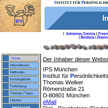
I
P
NSTITUT FÜR
ERSÖNLICH
|
Autogenes Training
|
Progre
| Beratung | Diagnos
Der
Inhaber dieser Websi
IPS München
I
nstitut für
P
ersönlichkei
Thomas Welker
Römerstraße 21
D-80801 München
eMail