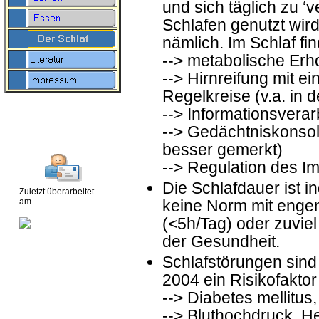
und sich täglich zu ‘
Schlafen genutzt wird
nämlich. Im Schlaf fin
--> metabolische Erh
--> Hirnreifung mit e
Regelkreise (v.a. in
--> Informationsvera
--> Gedächtniskonsoli
besser gemerkt)
--> Regulation des I
Die Schlafdauer ist in
Zuletzt überarbeitet
am
keine Norm mit enge
(<5h/Tag) oder zuvie
der Gesundheit.
Schlafstörungen sin
2004 ein Risikofakto
--> Diabetes mellitus,
--> Bluthochdruck, H