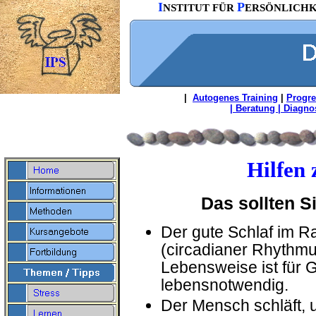
I
P
NSTITUT FÜR
ERSÖNLICH
|
Autogenes Training
|
Progre
| Beratung | Diagnos
Hilfen
Das sollten Si
Der gute Schlaf im 
(circadianer Rhythmu
Lebensweise ist für
lebensnotwendig.
Der Mensch schläft, 