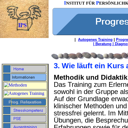
I
P
NSTITUT FÜR
ERSÖNLICH
|
Autogenes Training
|
Progre
| Beratung | Diagnos
3. Wie läuft ein Kurs
Methodik und Didaktik
Das Training zum Erlern
sowohl in der Gruppe als
Auf der Grundlage erwa
klinischer Methoden un
stressfrei gelernt. Im Mi
Übungen, die Besprechun
Erfahrungen sowie für d