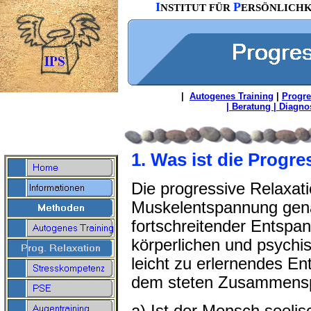
I
P
NSTITUT FÜR
ERSÖNLICH
|
Autogenes Training
|
Progre
| Beratung | Diagnos
1. Was ist die Progre
Die progressive Relaxat
Muskelentspannung gena
fortschreitender Entspa
körperlichen und psychis
leicht zu erlernendes E
dem steten Zusammenspi